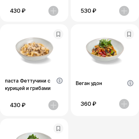
430
₽
530
₽
паста Феттучини с
Веган удон
курицей и грибами
360
₽
430
₽