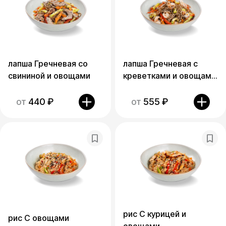
лапша Гречневая со
лапша Гречневая с
свининой и овощами
креветками и овощами
.
от
440
₽
от
555
₽
рис С курицей и
рис С овощами