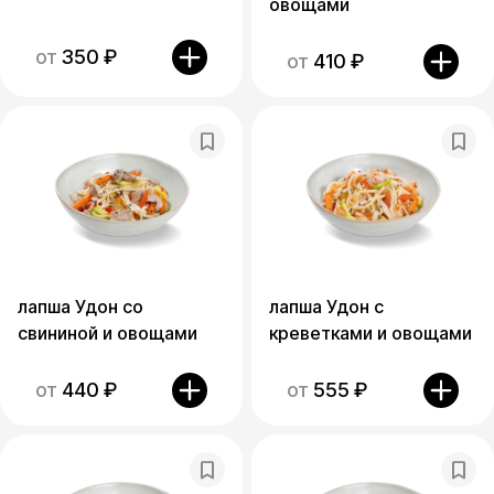
овощами
от
350
₽
от
410
₽
лапша Удон со
лапша Удон с
свининой и овощами
креветками и овощами
от
440
₽
от
555
₽