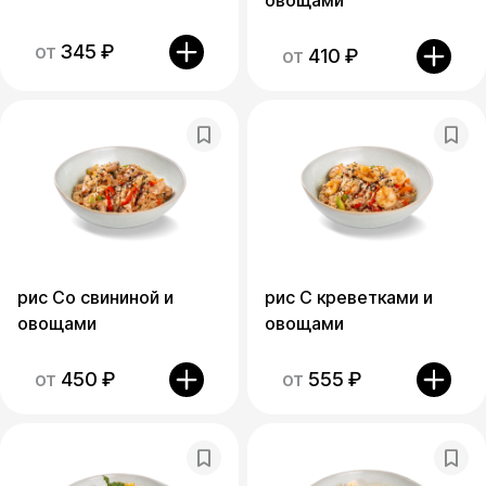
овощами
от
345
₽
от
410
₽
рис Со свининой и
рис С креветками и
овощами
овощами
от
450
₽
от
555
₽