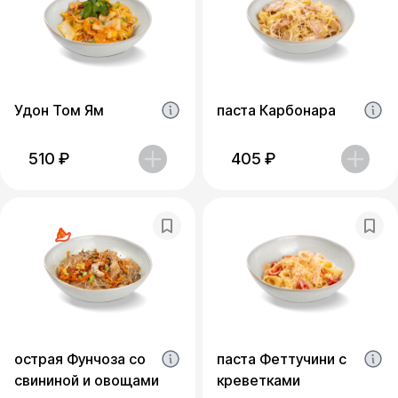
Удон Том Ям
паста Карбонара
510
₽
405
₽
острая Фунчоза со
паста Феттучини с
свининой и овощами
креветками